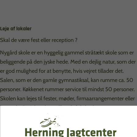
Leje af lokaler
Skal de være fest eller reception ?
Nygård skole er en hyggelig gammel stråtækt skole som er
beliggende på den jyske hede. Med en dejlig natur, som der
er god mulighed for at benytte, hvis vejret tillader det.
Salen, som er den gamle gymnastiksal, kan rumme ca. 50
personer. Køkkenet rummer service til mindst 50 personer.
Skolen kan lejes til fester, møder, firmaarrangementer eller
lignende. Projektor kan stilles til rådighed.
Lejemål sker fra kl. 10.00 til kl. 10.00 på sidste dag af
lejemål - med mindre andet aftales