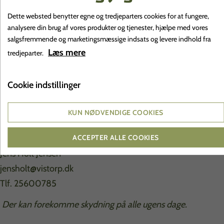
Dette websted benytter egne og tredjeparters cookies for at fungere,
Pris pr. dag
kr. 1200,-
analysere din brug af vores produkter og tjenester, hjælpe med vores
salgsfremmende og marketingsmæssige indsats og levere indhold fra
Pris pr. weekend
kr. 1800,-
Læs mere
tredjeparter.
Lokaler afleveres rengjorte - i modsat fald faktureres 400
Cookie indstillinger
kr. herfor.
Betaling via faktura
KUN NØDVENDIGE COOKIES
Spørgsmål, tilbud mv. kontakt:
ACCEPTER ALLE COOKIES
Jens Holt Jensen
jensholt@vistorp.dk
Tlf. 25600785
Der kan forekomme skydning på alle ugens dage.