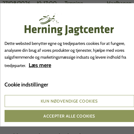
27/08/2026
Kl: 17:00
Træning
Haglbanen
- 21:00
29/08/2026
Kl: 10:00
50 års jubilæum
Haglbanen
- 15:00
HJC
Dette websted benytter egne og tredjeparters cookies for at fungere,
26/09/2026
Kl: 09:00
Alle baner lukket
Haglbanen
analysere din brug af vores produkter og tjenester, hjælpe med vores
salgsfremmende og marketingsmæssige indsats og levere indhold fra
- 16:00
pga. HJC
Læs mere
tredjeparter.
Hjælperdag
Cookie indstillinger
KUN NØDVENDIGE COOKIES
ACCEPTER ALLE COOKIES
Priser